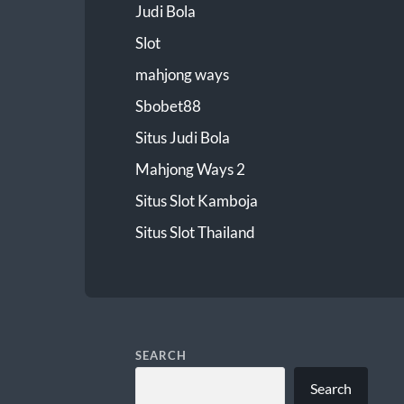
Judi Bola
Slot
mahjong ways
Sbobet88
Situs Judi Bola
Mahjong Ways 2
Situs Slot Kamboja
Situs Slot Thailand
SEARCH
Search