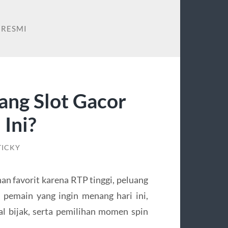
 RESMI
ang Slot Gacor
Ini?
TICKY
an favorit karena RTP tinggi, peluang
 pemain yang ingin menang hari ini,
al bijak, serta pemilihan momen spin