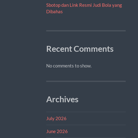
Sbotop dan Link Resmi Judi Bola yang
Dibahas
Recent Comments
No comments to show.
Archives
July 2026
June 2026