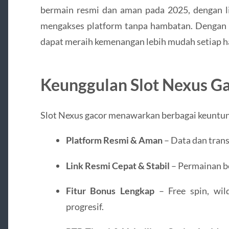
bermain resmi dan aman pada 2025, dengan 
mengakses platform tanpa hambatan. Dengan f
dapat meraih kemenangan lebih mudah setiap ha
Keunggulan Slot Nexus G
Slot Nexus gacor menawarkan berbagai keuntun
Platform Resmi & Aman
– Data dan trans
Link Resmi Cepat & Stabil
– Permainan be
Fitur Bonus Lengkap
– Free spin, wild,
progresif.