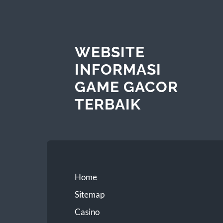
WEBSITE
INFORMASI
GAME GACOR
TERBAIK
Home
Sitemap
Casino