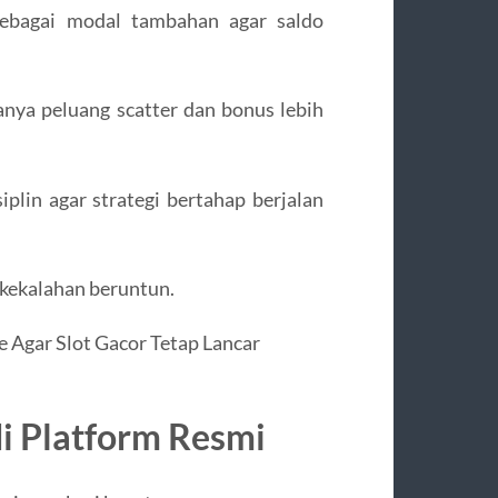
ebagai modal tambahan agar saldo
anya peluang scatter dan bonus lebih
plin agar strategi bertahap berjalan
 kekalahan beruntun.
ne Agar Slot Gacor Tetap Lancar
i Platform Resmi