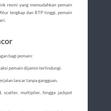
link resmi yang memudahkan pemain
itur lengkap dan RTP tinggi, pemain
ri.
acor
gan bagi pemain:
aksi pemain dijamin terlindungi.
rjalan lancar tanpa gangguan.
 scatter, multiplier, hingga jackpot