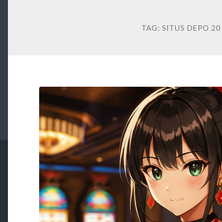
TAG:
SITUS DEPO 20