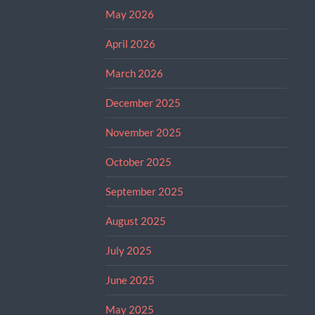
May 2026
April 2026
March 2026
December 2025
November 2025
October 2025
September 2025
August 2025
July 2025
June 2025
May 2025