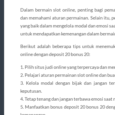
Dalam bermain slot online, penting bagi pema
dan memahami aturan permainan. Selain itu, pe
yang baik dalam mengelola modal dan emosi sa
untuk mendapatkan kemenangan dalam bermain s
Berikut adalah beberapa tips untuk menemuka
online dengan deposit 20 bonus 20:
1. Pilih situs judi online yang terpercaya dan 
2. Pelajari aturan permainan slot online dan bua
3. Kelola modal dengan bijak dan jangan te
keputusan.
4. Tetap tenang dan jangan terbawa emosi saat
5. Manfaatkan bonus deposit 20 bonus 20 den
kemenangan.