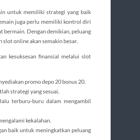
in untuk memiliki strategi yang baik
main juga perlu memiliki kontrol diri
at bermain. Dengan demikian, peluang
lot online akan semakin besar.
n kesuksesan finansial melalui slot
menyediakan promo depo 20 bonus 20.
tlah strategi yang sesuai.
rlalu terburu-buru dalam mengambil
 mengalami kekalahan.
gan baik untuk meningkatkan peluang