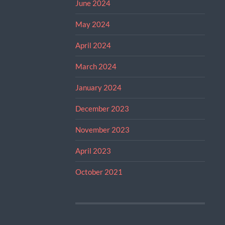
June 2024
May 2024
April 2024
March 2024
January 2024
December 2023
November 2023
April 2023
October 2021