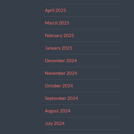
April 2025
March 2025
February 2025
January 2025
December 2024
November 2024
October 2024
September 2024
August 2024
July 2024