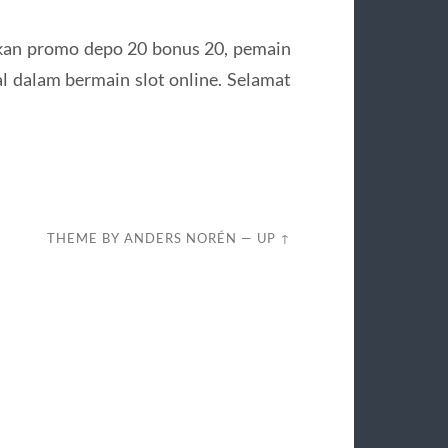
kan promo depo 20 bonus 20, pemain
l dalam bermain slot online. Selamat
THEME BY
ANDERS NORÉN
—
UP ↑