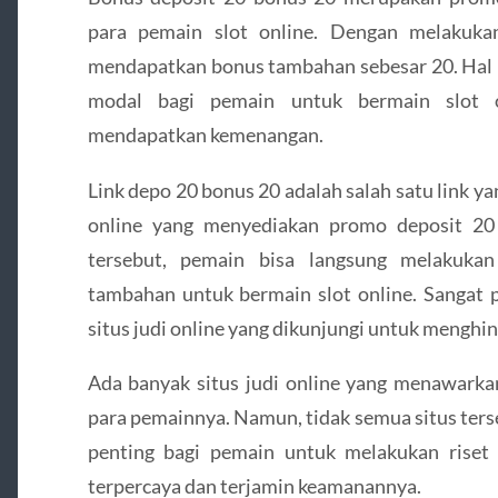
para pemain slot online. Dengan melakuka
mendapatkan bonus tambahan sebesar 20. Hal 
modal bagi pemain untuk bermain slot o
mendapatkan kemenangan.
Link depo 20 bonus 20 adalah salah satu link y
online yang menyediakan promo deposit 20
tersebut, pemain bisa langsung melakuka
tambahan untuk bermain slot online. Sangat
situs judi online yang dikunjungi untuk menghin
Ada banyak situs judi online yang menawarka
para pemainnya. Namun, tidak semua situs terse
penting bagi pemain untuk melakukan riset 
terpercaya dan terjamin keamanannya.