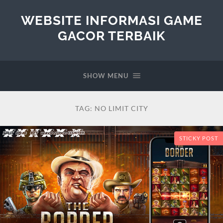
WEBSITE INFORMASI GAME
GACOR TERBAIK
SHOW MENU
TAG:
NO LIMIT CITY
STICKY POST