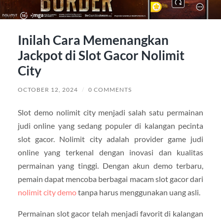
Inilah Cara Memenangkan
Jackpot di Slot Gacor Nolimit
City
OCTOBER 12, 2024
/
0 COMMENTS
Slot demo nolimit city menjadi salah satu permainan
judi online yang sedang populer di kalangan pecinta
slot gacor. Nolimit city adalah provider game judi
online yang terkenal dengan inovasi dan kualitas
permainan yang tinggi. Dengan akun demo terbaru,
pemain dapat mencoba berbagai macam slot gacor dari
nolimit city demo
tanpa harus menggunakan uang asli.
Permainan slot gacor telah menjadi favorit di kalangan