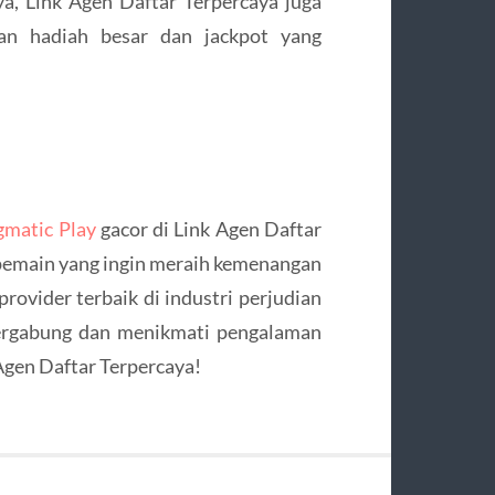
ya, Link Agen Daftar Terpercaya juga
n hadiah besar dan jackpot yang
gmatic Play
gacor di Link Agen Daftar
a pemain yang ingin meraih kemenangan
rovider terbaik di industri perjudian
bergabung dan menikmati pengalaman
Agen Daftar Terpercaya!