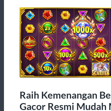
Raih Kemenangan Besa
Gacor Resmi Mudah