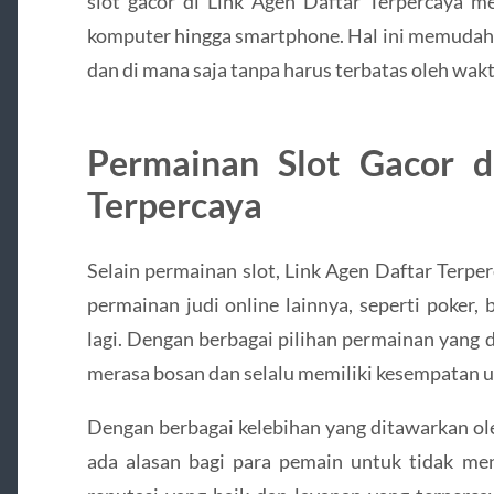
slot gacor di Link Agen Daftar Terpercaya me
komputer hingga smartphone. Hal ini memudah
dan di mana saja tanpa harus terbatas oleh wak
Permainan Slot Gacor d
Terpercaya
Selain permainan slot, Link Agen Daftar Terpe
permainan judi online lainnya, seperti poker, 
lagi. Dengan berbagai pilihan permainan yang 
merasa bosan dan selalu memiliki kesempatan 
Dengan berbagai kelebihan yang ditawarkan ole
ada alasan bagi para pemain untuk tidak men