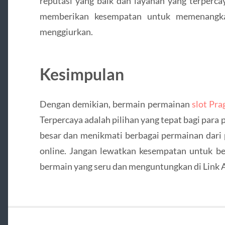
reputasi yang baik dan layanan yang terperca
memberikan kesempatan untuk memenangka
menggiurkan.
Kesimpulan
Dengan demikian, bermain permainan
slot Pra
Terpercaya adalah pilihan yang tepat bagi par
besar dan menikmati berbagai permainan dari p
online. Jangan lewatkan kesempatan untuk 
bermain yang seru dan menguntungkan di Link 