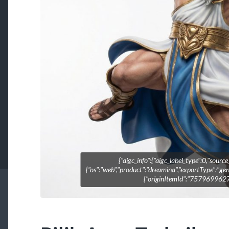
{"aigc_info":{"aigc_label_type":0,"sourc
{"os":"web","product":"dreamina","exportType":"gene
{"originItemId":"75796996