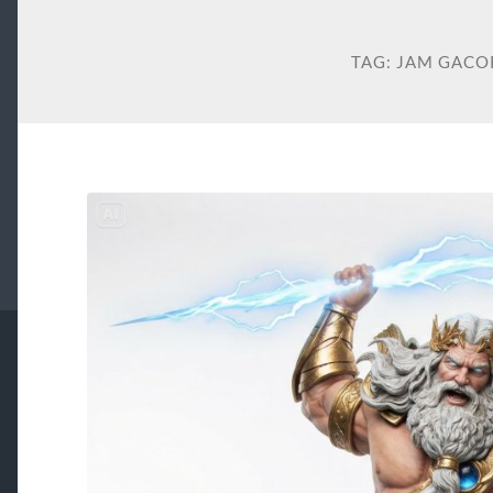
TAG:
JAM GACO