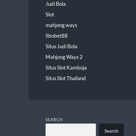
Judi Bola
Slot
mahjong ways
Sbobet88
Situs Judi Bola
Mahjong Ways 2
Situs Slot Kamboja
Situs Slot Thailand
SEARCH
Search