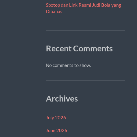
Sbotop dan Link Resmi Judi Bola yang
Dibahas
Recent Comments
No comments to show.
Archives
July 2026
June 2026