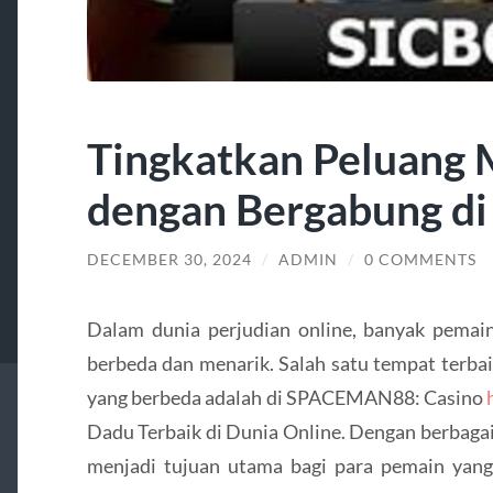
Tingkatkan Peluang
dengan Bergabung 
DECEMBER 30, 2024
/
ADMIN
/
0 COMMENTS
Dalam dunia perjudian online, banyak pema
berbeda dan menarik. Salah satu tempat terb
yang berbeda adalah di SPACEMAN88: Casino
Dadu Terbaik di Dunia Online. Dengan berbagai
menjadi tujuan utama bagi para pemain yan