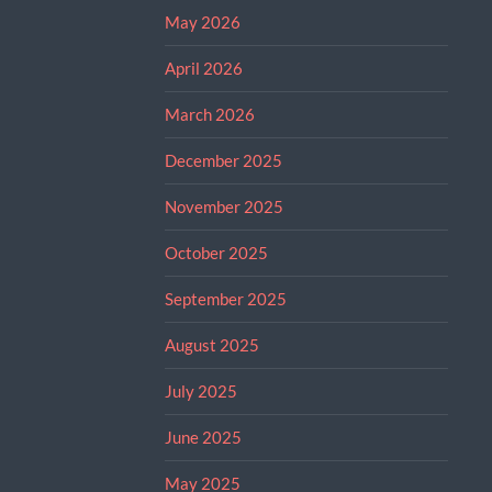
May 2026
April 2026
March 2026
December 2025
November 2025
October 2025
September 2025
August 2025
July 2025
June 2025
May 2025