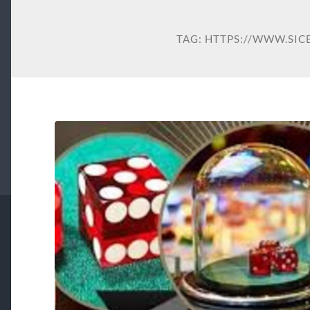
TAG:
HTTPS://WWW.SI