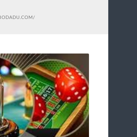
CBODADU.COM/