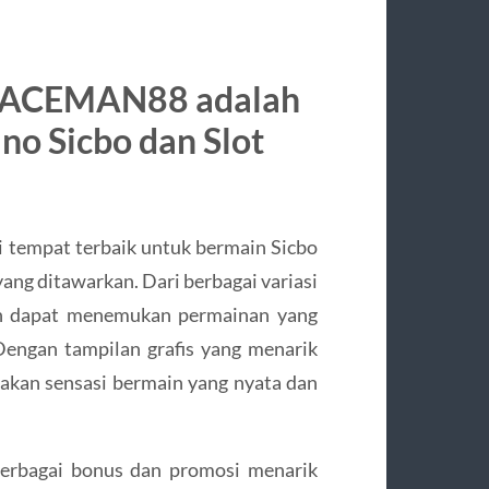
SPACEMAN88 adalah
ino Sicbo dan Slot
tempat terbaik untuk bermain Sicbo
ng ditawarkan. Dari berbagai variasi
in dapat menemukan permainan yang
Dengan tampilan grafis yang menarik
akan sensasi bermain yang nyata dan
erbagai bonus dan promosi menarik