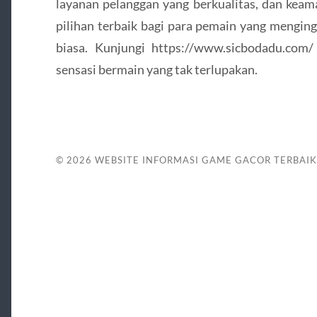
layanan pelanggan yang berkualitas, dan keama
pilihan terbaik bagi para pemain yang mengin
biasa. Kunjungi https://www.sicbodadu.com/
sensasi bermain yang tak terlupakan.
© 2026
WEBSITE INFORMASI GAME GACOR TERBAIK