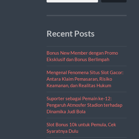
Recent Posts
Bonus New Member dengan Promo
Eksklusif dan Bonus Berlimpah
Mengenal Fenomena Situs Slot Gacor:
Antara Klaim Pemasaran, Risiko
Keamanan, dan Realitas Hukum
Suporter sebagai Pemain ke-12:
Pengaruh Atmosfer Stadion terhadap
Dinamika Judi Bola
Slot Bonus 10k untuk Pemula, Cek
Syaratnya Dulu