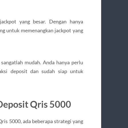
jackpot yang besar. Dengan hanya
uang untuk memenangkan jackpot yang
 sangatlah mudah. Anda hanya perlu
ksi deposit dan sudah siap untuk
eposit Qris 5000
is 5000, ada beberapa strategi yang