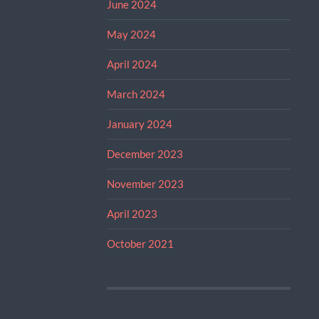
June 2024
May 2024
April 2024
March 2024
January 2024
December 2023
November 2023
April 2023
October 2021