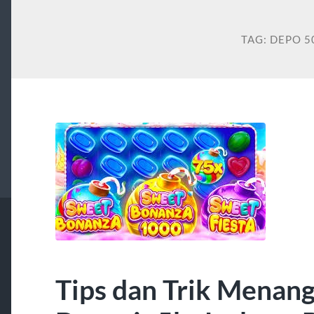
TAG:
DEPO 5
Tips dan Trik Menang 