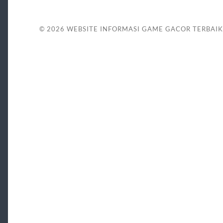
© 2026
WEBSITE INFORMASI GAME GACOR TERBAIK