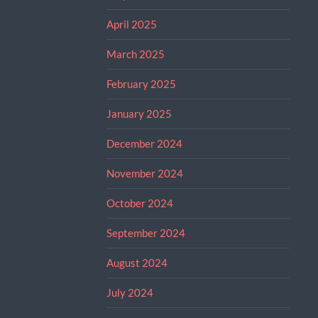
April 2025
March 2025
February 2025
January 2025
December 2024
November 2024
October 2024
September 2024
August 2024
July 2024