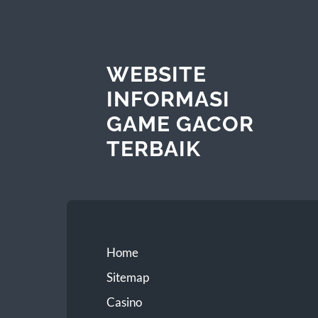
WEBSITE
INFORMASI
GAME GACOR
TERBAIK
Home
Sitemap
Casino