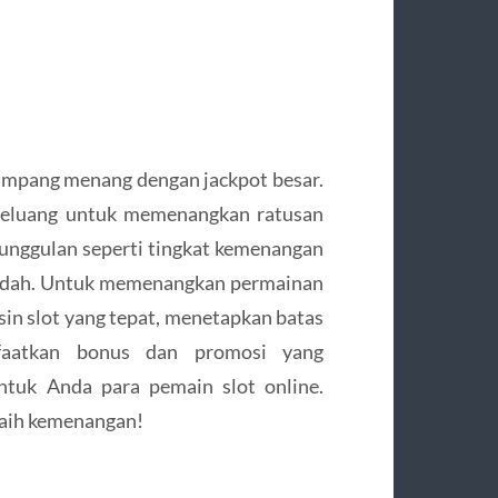
 gampang menang dengan jackpot besar.
 peluang untuk memenangkan ratusan
keunggulan seperti tingkat kemenangan
 mudah. Untuk memenangkan permainan
sin slot yang tepat, menetapkan batas
faatkan bonus dan promosi yang
ntuk Anda para pemain slot online.
raih kemenangan!