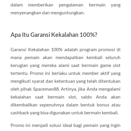
dalam memberikan pengalaman bermain yang
menyenangkan dan menguntungkan.
Apa Itu Garansi Kekalahan 100%?
Garansi Kekalahan 100% adalah program promosi di
mana pemain akan mendapatkan kembali seluruh
kerugian yang mereka alami saat bermain game slot
tertentu. Promo ini berlaku untuk member aktif yang
mengikuti syarat dan ketentuan yang telah ditentukan
oleh pihak Spaceman88. Artinya, jika Anda mengalami
kekalahan saat bermain slot, saldo Anda akan
dikembalikan sepenuhnya dalam bentuk bonus atau
cashback yang bisa digunakan untuk bermain kembali.
Promo ini menjadi solusi ideal bagi pemain yang ingin