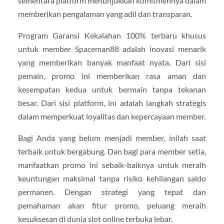
sementara platform menunjukkan komitmennya dalam
memberikan pengalaman yang adil dan transparan.
Program Garansi Kekalahan 100% terbaru khusus
untuk member Spaceman88 adalah inovasi menarik
yang memberikan banyak manfaat nyata. Dari sisi
pemain, promo ini memberikan rasa aman dan
kesempatan kedua untuk bermain tanpa tekanan
besar. Dari sisi platform, ini adalah langkah strategis
dalam memperkuat loyalitas dan kepercayaan member.
Bagi Anda yang belum menjadi member, inilah saat
terbaik untuk bergabung. Dan bagi para member setia,
manfaatkan promo ini sebaik-baiknya untuk meraih
keuntungan maksimal tanpa risiko kehilangan saldo
permanen. Dengan strategi yang tepat dan
pemahaman akan fitur promo, peluang meraih
kesuksesan di dunia slot online terbuka lebar.