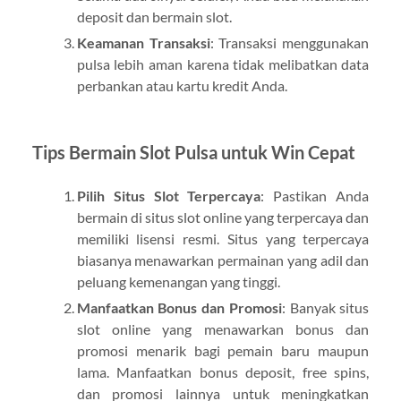
deposit dan bermain slot.
Keamanan Transaksi
: Transaksi menggunakan
pulsa lebih aman karena tidak melibatkan data
perbankan atau kartu kredit Anda.
Tips Bermain Slot Pulsa untuk Win Cepat
Pilih Situs Slot Terpercaya
: Pastikan Anda
bermain di situs slot online yang terpercaya dan
memiliki lisensi resmi. Situs yang terpercaya
biasanya menawarkan permainan yang adil dan
peluang kemenangan yang tinggi.
Manfaatkan Bonus dan Promosi
: Banyak situs
slot online yang menawarkan bonus dan
promosi menarik bagi pemain baru maupun
lama. Manfaatkan bonus deposit, free spins,
dan promosi lainnya untuk meningkatkan