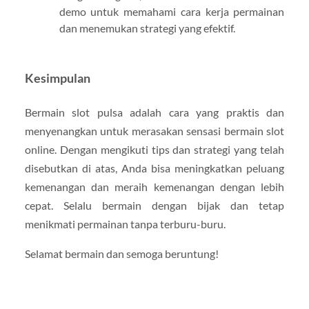
demo untuk memahami cara kerja permainan
dan menemukan strategi yang efektif.
Kesimpulan
Bermain slot pulsa adalah cara yang praktis dan
menyenangkan untuk merasakan sensasi bermain slot
online. Dengan mengikuti tips dan strategi yang telah
disebutkan di atas, Anda bisa meningkatkan peluang
kemenangan dan meraih kemenangan dengan lebih
cepat. Selalu bermain dengan bijak dan tetap
menikmati permainan tanpa terburu-buru.
Selamat bermain dan semoga beruntung!