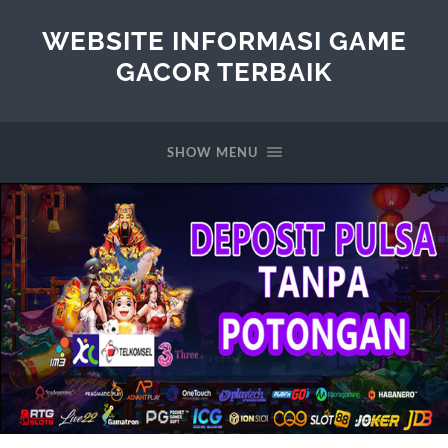
WEBSITE INFORMASI GAME
GACOR TERBAIK
SHOW MENU