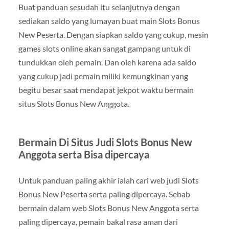
Buat panduan sesudah itu selanjutnya dengan
sediakan saldo yang lumayan buat main Slots Bonus
New Peserta. Dengan siapkan saldo yang cukup, mesin
games slots online akan sangat gampang untuk di
tundukkan oleh pemain. Dan oleh karena ada saldo
yang cukup jadi pemain miliki kemungkinan yang
begitu besar saat mendapat jekpot waktu bermain
situs Slots Bonus New Anggota.
Bermain Di Situs Judi Slots Bonus New
Anggota serta Bisa dipercaya
Untuk panduan paling akhir ialah cari web judi Slots
Bonus New Peserta serta paling dipercaya. Sebab
bermain dalam web Slots Bonus New Anggota serta
paling dipercaya, pemain bakal rasa aman dari