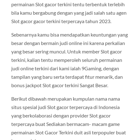
permainan Slot gacor terkini tentu terbentuk terlebih
bila kamu bergabung dengan yang jadi salah satu agen
Slot gacor gacor terkini terpercaya tahun 2023.
Sebenarnya kamu bisa mendapatkan keuntungan yang
besar dengan bermain judi online ini karena perkalian
yang besar sering muncul. Untuk member Slot gacor
terkini, kalian tentu memperoleh seluruh permainan
judi online terkini dari kami ialah 9Gaming, dengan
tampilan yang baru serta terdapat fitur menarik, dan
bonus jackpot Slot gacor terkini Sangat Besar.
Berikut dibawah merupakan kumpulan nama nama
situs spesial judi Slot gacor terpercaya di Indonesia
yang berkolaborasi dengan provider Slot gacor
terpercaya buat Sediakan bermacam- macam game
permainan Slot Gacor Terkini duit asli terpopuler buat