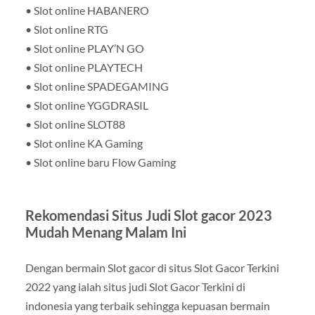
• Slot online HABANERO
• Slot online RTG
• Slot online PLAY’N GO
• Slot online PLAYTECH
• Slot online SPADEGAMING
• Slot online YGGDRASIL
• Slot online SLOT88
• Slot online KA Gaming
• Slot online baru Flow Gaming
Rekomendasi Situs Judi Slot gacor 2023
Mudah Menang Malam Ini
Dengan bermain Slot gacor di situs Slot Gacor Terkini
2022 yang ialah situs judi Slot Gacor Terkini di
indonesia yang terbaik sehingga kepuasan bermain