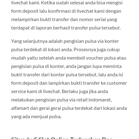
livechat kami. Ketika sudah selesai anda bisa mengisi
form deposit lalu konfirmasi di livechat kami dengan
melampirkan bukti transfer dan nomor serial yang
terdapat di laporan berhasil transfer pulsa tersebut.
Yang selanjutnya adalah pengisian pulsa via konter
pulsa terdekat di lokasi anda. Prosesnya juga cukup
mudah yaitu setelah anda membeli voucher pulsa atau
pengisian pulsa di konter, anda jangan lupa meminta
bukti transfer dari konter pulsa tersebut, lalu anda isi
form deposit dan lampirkan bukti transfer ke customer
service kami di livechat. Berlaku juga jika anda
melakukan pengisian pulsa via retail indomaret,
alfamart dan gerai gerai pulsa terdekat dari lokasi anda
yang ada menjual pulsa.